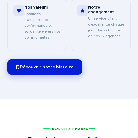
Nos valeurs
Notre
engagement
Proximité,
Un service client
transparence,
d’excellence chaque
performance et
jour, dans chacune
solidarité envers nos
de nos 19 agences.
communautés.
Découvrir notre histoire
PRODUITS PHARES