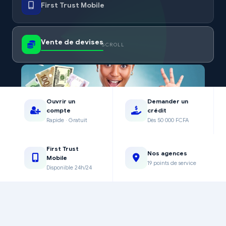
First Trust Mobile
Vente de devises
SCROLL
Ouvrir un
Demander un
compte
crédit
Rapide · Gratuit
Dès 50 000 FCFA
Euros, Dollars américains & canadiens, XOF — taux compétitifs
conformément à la réglementation BEAC.
First Trust
Nos agences
Mobile
19 points de service
Consulter les taux
Disponible 24h/24