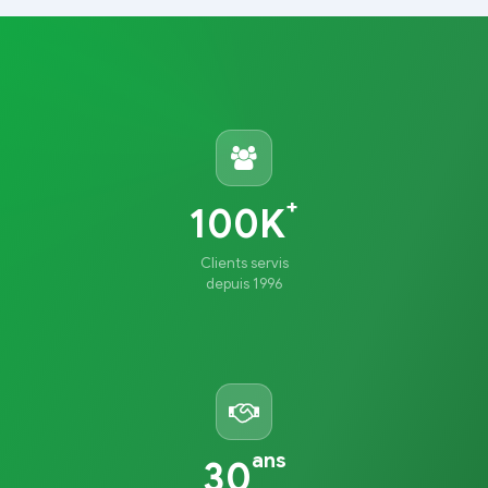
+
100K
Clients servis
depuis 1996
ans
30