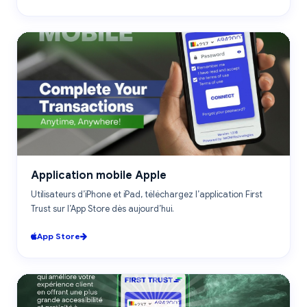
IOS
Application mobile Apple
Utilisateurs d’iPhone et iPad, téléchargez l’application First
Trust sur l’App Store dès aujourd’hui.
App Store