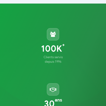
+
100K
Clients servis
depuis 1996
ans
30