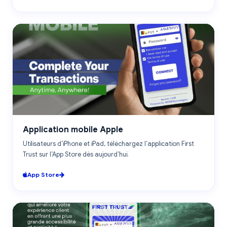
IOS
Application mobile Apple
Utilisateurs d’iPhone et iPad, téléchargez l’application First
Trust sur l’App Store dès aujourd’hui.
App Store