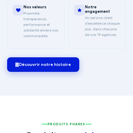
Nos valeurs
Notre
engagement
Proximité,
Un service client
transparence,
d’excellence chaque
performance et
jour, dans chacune
solidarité envers nos
de nos 19 agences.
communautés.
Découvrir notre histoire
PRODUITS PHARES